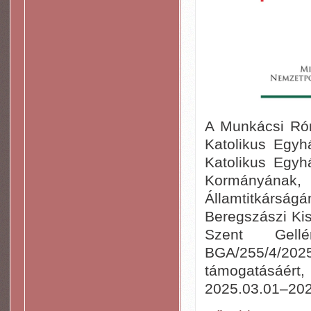
A Munkácsi Ró
Katolikus Egy
Katolikus Egyh
Kormányának
Államtitkárság
Beregszászi Kis
Szent Gellé
BGA/255/4/2
támogatásáért,
2025.03.01–2026