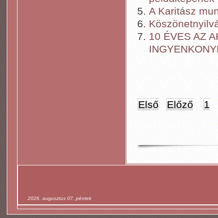
A Karitász mu
Köszönetnyilvá
10 ÉVES AZ 
INGYENKONY
Első
Előző
1
2026. augusztus 07. péntek