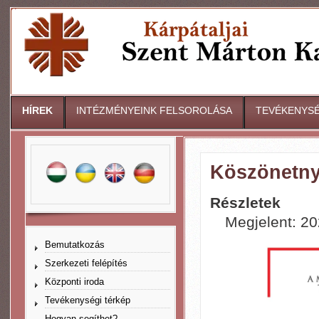
HÍREK
INTÉZMÉNYEINK FELSOROLÁSA
TEVÉKENYSÉ
Köszönetny
Részletek
Megjelent: 20
Bemutatkozás
Szerkezeti felépítés
Központi iroda
Tevékenységi térkép
Hogyan segíthet?