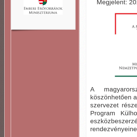
Megjelent: 20
A magyarors
köszönhetően a
szervezet rész
Program Külho
eszközbesze
rendezvényeinek