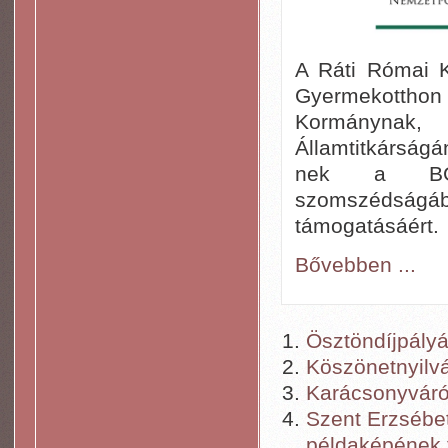
A Ráti Római K
Gyermekottho
Kormánynak,
Államtitkárság
nek a BGA/
szomszédságáb
támogatásáért.
Bővebben ...
Ösztöndíjpályá
Köszönetnyilvá
Karácsonyváró
Szent Erzsébet
példaképének t