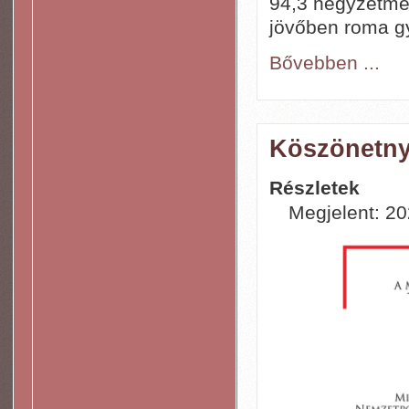
94,3 négyzetmét
jövőben roma g
Bővebben ...
Köszönetny
Részletek
Megjelent: 20