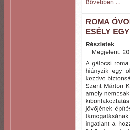
Bővebben ...
ROMA ÓVO
ESÉLY EGY
Részletek
Megjelent: 20
A gálocsi roma
hiányzik egy o
kezdve biztonsá
Szent Márton K
amely nemcsak 
kibontakoztat
jövőjének épít
támogatásának
ingatlant a hoz