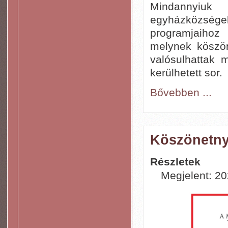
Mindannyiuk
egyházközség
programjaihoz
melynek köszön
valósulhattak 
kerülhetett sor.
Bővebben ...
Köszönetny
Részletek
Megjelent: 20