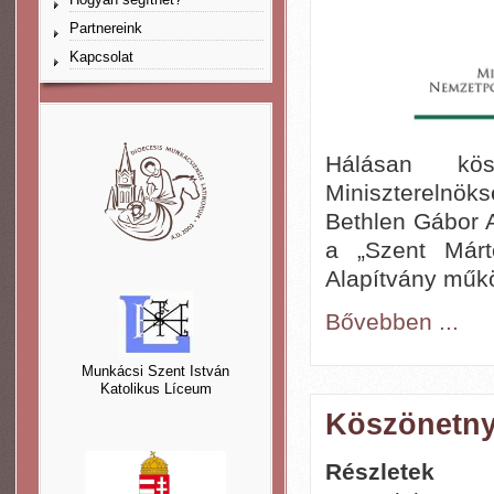
Partnereink
Kapcsolat
Hálásan kö
Miniszterelnö
Bethlen Gábor A
a „Szent Márt
Alapítvány műk
Bővebben ...
Munkácsi Szent István
Katolikus Líceum
Köszönetny
Részletek