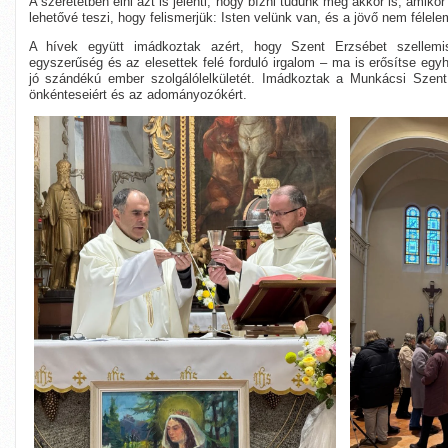
A szeretetben élni azt is jelenti, hogy bízni tudunk még akkor is, amiko
lehetővé teszi, hogy felismerjük: Isten velünk van, és a jövő nem félel
A hívek együtt imádkoztak azért, hogy Szent Erzsébet szellemi
egyszerűség és az elesettek felé forduló irgalom – ma is erősítse e
jó szándékú ember szolgálólelkületét. Imádkoztak a Munkácsi Szent 
önkénteseiért és az adományozókért.