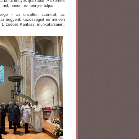
r a körülmények ijesztőek. A szeretet
emmel, hanem reménnyel teljes.
sége – az önzetlen szeretet, az
gyházmegyénk közösségeit és minden
Erzsébet Karitász munkatársaiért,