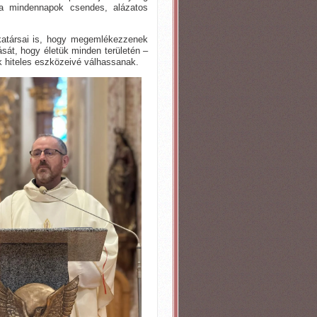
 a mindennapok csendes, alázatos
katársai is, hogy megemlékezzenek
át, hogy életük minden területén –
k hiteles eszközeivé válhassanak.