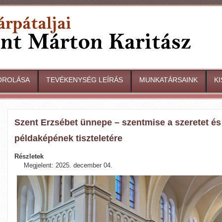
OROLÁSA
TEVÉKENYSÉG LEÍRÁS
MUNKATÁRSAINK
K
Szent Erzsébet ünnepe – szentmise a szeretet é
példaképének tiszteletére
Részletek
Megjelent: 2025. december 04.