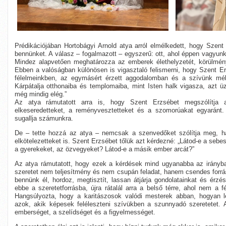
Prédikációjában Hortobágyi Arnold atya arról elmélkedett, hogy Szen
bennünket. A válasz – fogalmazott – egyszerű: ott, ahol éppen vagyun
Mindez alapvetően meghatározza az emberek élethelyzetét, körülmény
Ebben a valóságban különösen is vigasztaló felismerni, hogy Szent E
félelmeinkben, az egymásért érzett aggodalomban és a szívünk mé
Kárpátalja otthonaiba és templomaiba, mint Isten halk vigasza, azt üz
még mindig elég.”
Az atya rámutatott arra is, hogy Szent Erzsébet megszólítja 
elkeseredetteket, a reményvesztetteket és a szomorúakat egyaránt. 
sugallja számunkra.
De – tette hozzá az atya – nemcsak a szenvedőket szólítja meg, h
elkötelezetteket is. Szent Erzsébet tőlük azt kérdezné: „Látod-e a sebes
a gyerekeket, az özvegyeket? Látod-e a másik ember arcát?”
Az atya rámutatott, hogy ezek a kérdések mind ugyanabba az irányba 
szeretet nem teljesítmény és nem csupán feladat, hanem csendes forrá
bennünk él, hordoz, megtisztít, lassan átjárja gondolatainkat és érz
ebbe a szeretetforrásba, újra rátalál arra a belső térre, ahol nem a 
Hangsúlyozta, hogy a karitászosok valódi mesterek abban, hogyan le
azok, akik képesek feléleszteni szívükben a szunnyadó szeretetet. A
emberséget, a szelídséget és a figyelmességet.