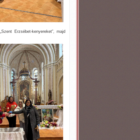
Szent Erzsébet-kenyereket”, majd