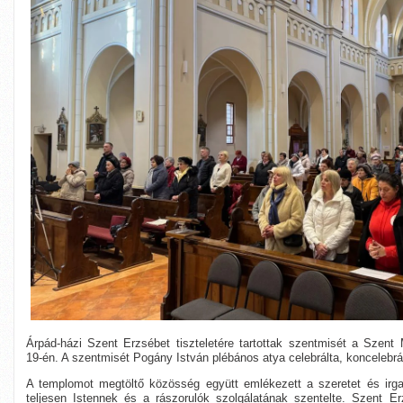
Árpád-házi Szent Erzsébet tiszteletére tartottak szentmisét a Szen
19-én. A szentmisét Pogány István plébános atya celebrálta, koncelebrá
A templomot megtöltő közösség együtt emlékezett a szeretet és irga
teljesen Istennek és a rászorulók szolgálatának szentelte. Szent 