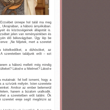
t Erzsébet ünnepe hol talál ma meg
k, Ukrajnában, a háború árnyékában.
eit és közösségeinek állapotát is.
rzsébet jelen van reményeinkben és
lyén élő békevágyban. Úgy lép be
enve: „Ne féljetek, mert a szeretet
a kételkedőket, a dühösöket, az
A szeretetben találjunk erőt – ezt
anem a háború mellett még mindig
ülteket? Látod-e a félelmet? Látod-e
mutatnak: fel kell ismerni, hogy a
s a szívünk mélyén. Isten szeretete
éseinket. Amikor az ember belemerül
félelem, hanem a bizalom uralkodik.
het a szeretetben erőt találni. Ők
 szeretet ereje segít megőrizni az