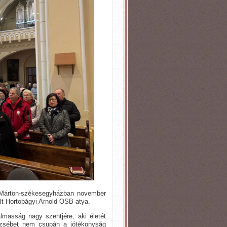
t Márton-székesegyházban november
lt Hortobágyi Arnold OSB atya.
lmasság nagy szentjére, aki életét
Erzsébet nem csupán a jótékonyság