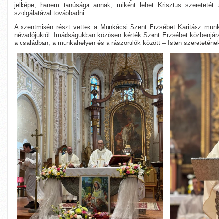
jelképe, hanem tanúsága annak, miként lehet Krisztus szeretetét
szolgálatával továbbadni.
A szentmisén részt vettek a Munkácsi Szent Erzsébet Karitász mun
névadójukról. Imádságukban közösen kérték Szent Erzsébet közbenjárás
a családban, a munkahelyen és a rászorulók között – Isten szereteténe