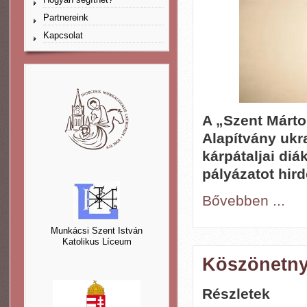
Partnereink
Kapcsolat
A „Szent Márto
Alapítvány ukr
kárpátaljai diá
pályázatot hird
Bővebben ...
Munkácsi Szent István
Katolikus Líceum
Köszönetny
Részletek