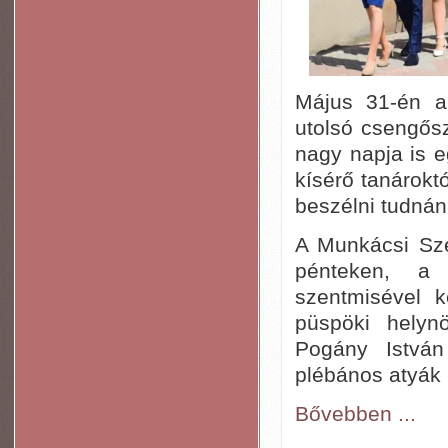
Május 31-én a
utolsó csengős
nagy napja is 
kísérő tanároktól
beszélni tudnán
A Munkácsi Sze
pénteken, a
szentmisével 
püspöki helynö
Pogány Istvá
plébános atyák 
Bővebben ...