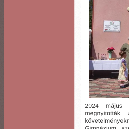
2024 május 2
megnyitottá
követelményekn
Gimnázium sze