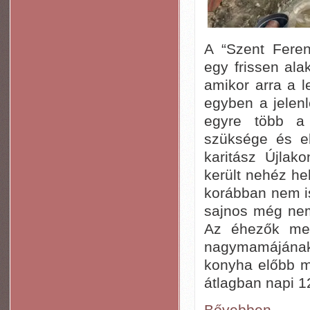
A “Szent Feren
egy frissen alak
amikor arra a 
egyben a jelenl
egyre több a 
szüksége és elk
karitász Újlak
került nehéz he
korábban nem is
sajnos még nem
Az éhezők me
nagymamájának
konyha előbb m
átlagban napi 1