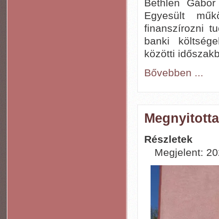
Bethlen Gábor 
Egyesült műkö
finanszírozni 
banki költsége
közötti időszak
Bővebben ...
Megnyitotta
Részletek
Megjelent: 202