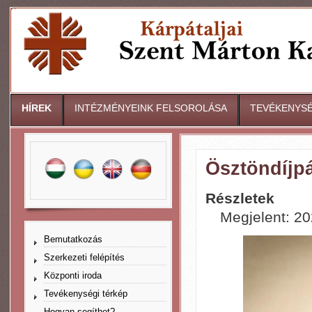
HÍREK
INTÉZMÉNYEINK FELSOROLÁSA
TEVÉKENYSÉ
Ösztöndíjpá
Részletek
Megjelent: 20
Bemutatkozás
Szerkezeti felépítés
Központi iroda
Tevékenységi térkép
Hogyan segíthet?