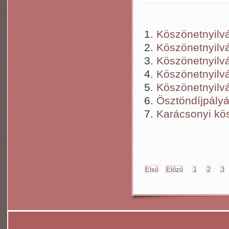
Köszönetnyilvá
Köszönetnyilvá
Köszönetnyilvá
Köszönetnyilvá
Köszönetnyilvá
Ösztöndíjpályá
Karácsonyi kö
Első
Előző
1
2
3