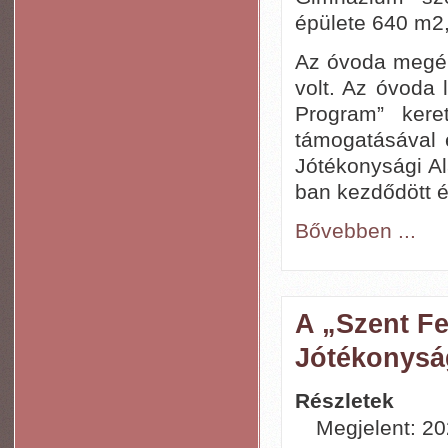
épülete 640 m2
Az óvoda megép
volt. Az óvoda 
Program” ker
támogatásával 
Jótékonysági A
ban kezdődött é
Bővebben ...
A „Szent Fe
Jótékonysá
Részletek
Megjelent: 20