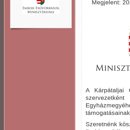
Megjelent: 202
A Kárpátaljai
szervezetké
Egyházmegyéhez
támogatásainak
Szeretnénk kösz