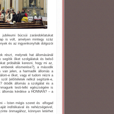
jubileumi búcsúi zarándoklatukat
ap is volt, amelyen mintegy száz
mények és az ingyenkonyhák dolgozói
ek részt, melynek hat állomásánál
 segítik őket szolgálatuk és belső
kat próbálták keresni, hogy mi az,
az emberek elismerése?), a második
s van jelen, a harmadik állomás a
zálom-e őket, vagy el tudom nézni a
zól (előítéletek nélkül segítünk-e,
N? ötödik állomás a szolgálat és a
nmagunk testi-lelki egészségére is
odik állomás kérdése a HONNAN? – a
.
ni – Isten mégis szeret és elfogad
át indítékaival és nehézségeivel,
szinte önmagához, könnyen letérhet