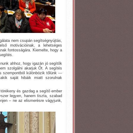
olgálata nem csupán segítségnyújtás,
ső motivációinak, a lehetséges
nak fontosságára. Kiemelte, hogy a
segítés.
álnunk ahhoz, hogy igazán jó segítők
nem szolgálni akarjuk Őt. A segítés
s szempontból különbözik tőlünk —
akik saját hibáik miatt szorulnak
 törékeny és gazdag a segítő ember
nyszer legyen, hanem tiszta, szabad
énjen – ne az elismerésre vágyjunk,