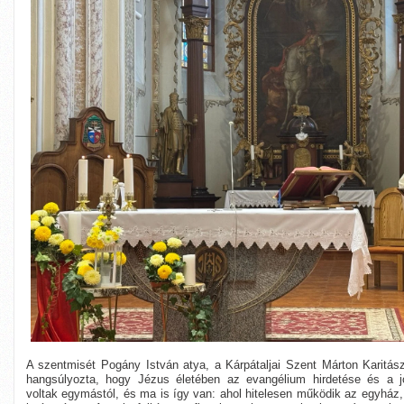
A szentmisét Pogány István atya, a Kárpátaljai Szent Márton Karitász
hangsúlyozta, hogy Jézus életében az evangélium hirdetése és a jó
voltak egymástól, és ma is így van: ahol hitelesen működik az egyház, o