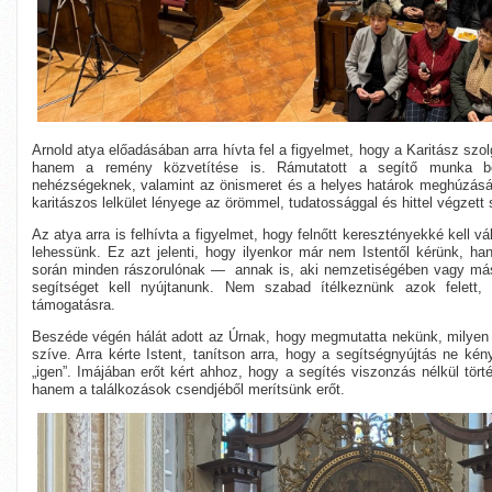
Arnold atya előadásában arra hívta fel a figyelmet, hogy a Karitász sz
hanem a remény közvetítése is. Rámutatott a segítő munka bel
nehézségeknek, valamint az önismeret és a helyes határok meghúzásá
karitászos lelkület lényege az örömmel, tudatossággal és hittel végzett 
Az atya arra is felhívta a figyelmet, hogy felnőtt keresztényekké kell v
lehessünk. Ez azt jelenti, hogy ilyenkor már nem Istentől kérünk, ha
során minden rászorulónak — annak is, aki nemzetiségében vagy má
segítséget kell nyújtanunk. Nem szabad ítélkeznünk azok felett, 
támogatásra.
Beszéde végén hálát adott az Úrnak, hogy megmutatta nekünk, milyen
szíve. Arra kérte Istent, tanítson arra, hogy a segítségnyújtás ne ké
„igen”. Imájában erőt kért ahhoz, hogy a segítés viszonzás nélkül tört
hanem a találkozások csendjéből merítsünk erőt.