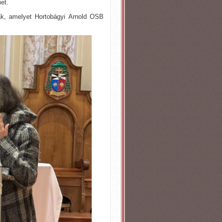
et.
ak, amelyet Hortobágyi Arnold OSB