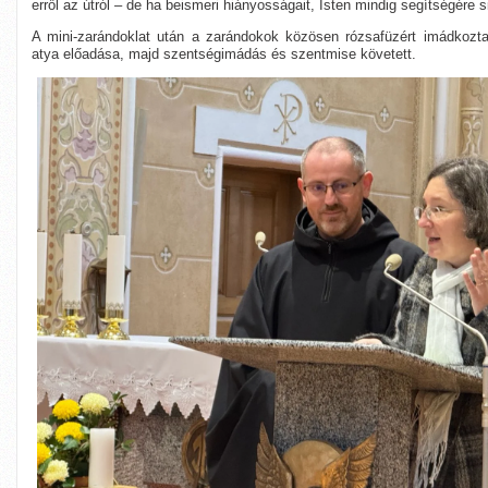
erről az útról – de ha beismeri hiányosságait, Isten mindig segítségére si
A mini-zarándoklat után a zarándokok közösen rózsafüzért imádkozt
atya előadása, majd szentségimádás és szentmise követett.