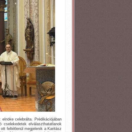
 elnöke celebrálta. Prédikációjában
 cselekedetek elválaszthatatlanok
tt feltétlenül megjelenik a Karitász