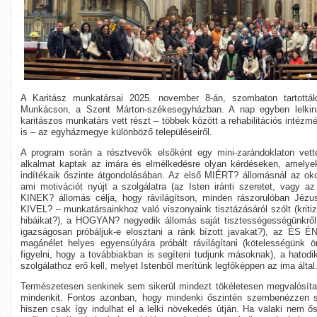
A Karitász munkatársai 2025. november 8-án, szombaton tartották 
Munkácson, a Szent Márton-székesegyházban. A nap egyben lelkin
karitászos munkatárs vett részt – többek között a rehabilitációs intéz
is – az egyházmegye különböző településeiről.
A program során a résztvevők elsőként egy mini-zarándoklaton vett
alkalmat kaptak az imára és elmélkedésre olyan kérdéseken, amelyek
indítékaik őszinte átgondolásában. Az első MIÉRT? állomásnál az oko
ami motivációt nyújt a szolgálatra (az Isten iránti szeretet, vagy 
KINEK? állomás célja, hogy rávilágítson, minden rászorulóban Jézu
KIVEL? – munkatársainkhoz való viszonyaink tisztázásáról szólt (kriti
hibáikat?), a HOGYAN? negyedik állomás saját tisztességességünkről s
igazságosan próbáljuk-e elosztani a ránk bízott javakat?), az ÉS É
magánélet helyes egyensúlyára próbált rávilágítani (kötelességünk ö
figyelni, hogy a továbbiakban is segíteni tudjunk másoknak), a hat
szolgálathoz erő kell, melyet Istenből merítünk legfőképpen az ima által
Természetesen senkinek sem sikerül mindezt tökéletesen megvalósíta
mindenkit. Fontos azonban, hogy mindenki őszintén szembenézzen saj
hiszen csak így indulhat el a lelki növekedés útján. Ha valaki nem ő