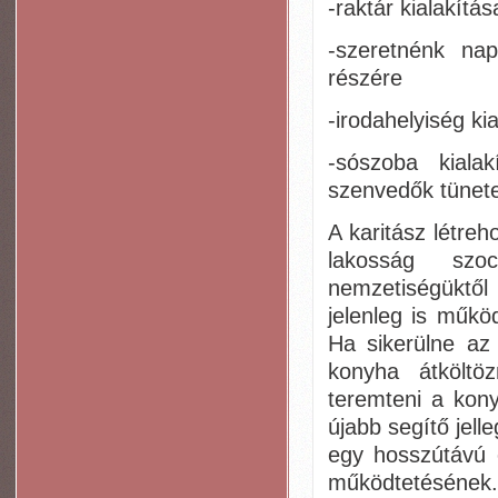
-raktár kialakítá
-szeretnénk napp
részére
-irodahelyiség ki
-sószoba kiala
szenvedők tünete
A karitász létre
lakosság szoc
nemzetiségüktől 
jelenleg is műkö
Ha sikerülne az 
konyha átköltö
teremteni a kon
újabb segítő jell
egy hosszútávú 
működtetésének.