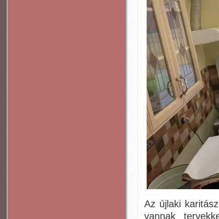
Az újlaki karitás
vannak tervekk