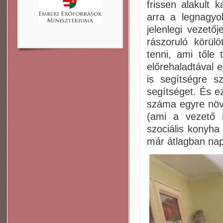
frissen alakult 
arra a legnagyo
jelenlegi vezető
rászoruló körül
tenni, ami tőle 
előrehaladtával 
is segítségre s
segítséget. És e
száma egyre növ
(ami a vezető 
szociális konyh
már átlagban nap