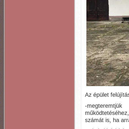
Az épület felújít
-megteremtjük
működtetéséhez,
számát is, ha arr