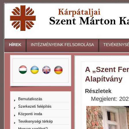
HÍREK
INTÉZMÉNYEINK FELSOROLÁSA
TEVÉKENYSÉ
A „Szent Fer
Alapítvány
Részletek
Megjelent: 202
Bemutatkozás
Szerkezeti felépítés
Központi iroda
Tevékenységi térkép
Hogyan segíthet?