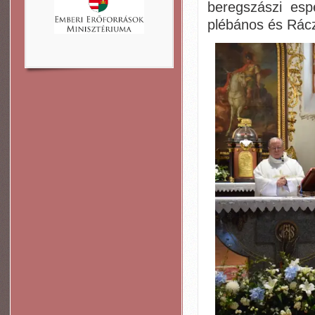
beregszászi esp
plébános és Rácz