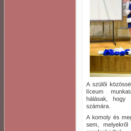
A szülői közöss
líceum munkatá
hálásak, hogy 
számára.
A komoly és meg
sem, melyekről 