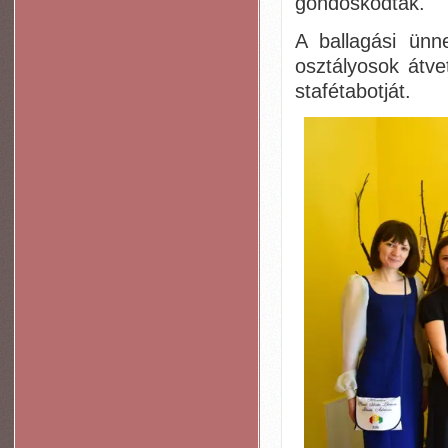
gondoskodtak.
A ballagási ün
osztályosok átv
stafétabotját.