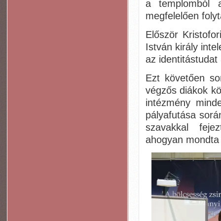
a templomból 
megfelelően folyt
Először Kristofo
István király int
az identitástudat
Ezt követően so
végzős diákok kö
intézmény minden
pályafutása sorá
szavakkal fejezt
ahogyan mondta –