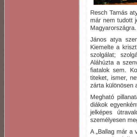
Resch Tamás atya
már nem tudott j
Magyarországra.
János atya szen
Kiemelte a krisz
szolgálat; szol
Aláhúzta a szenv
fiatalok sem. Ko
titeket, ismer, 
zárta különösen 
Megható pillanat
diákok egyenként
jelképes útrav
személyesen meg
A „Ballag már a 