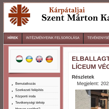
HÍREK
INTÉZMÉNYEINK FELSOROLÁSA
TEVÉKENYSÉ
ELBALLAGT
LÍCEUM VÉ
Részletek
Megjelent: 202
Bemutatkozás
Szerkezeti felépítés
Központi iroda
Tevékenységi térkép
Hogyan segíthet?