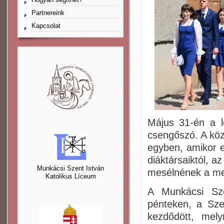
Partnereink
Kapcsolat
Május 31-én a l
csengőszó. A köz
egyben, amikor e
diáktársaiktól, az
Munkácsi Szent István
mesélnének a meg
Katolikus Líceum
A Munkácsi Sze
pénteken, a Sze
kezdődött, mel