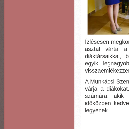
Ízlésesen megkom
asztal várta a
diáktársaikkal, 
egyik legnagyo
visszaemlékezzen
A Munkácsi Szent
várja a diákokat
számára, akik 
időközben kedve
legyenek.