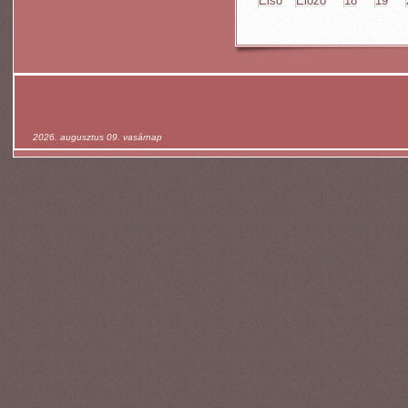
Első
Előző
18
19
2026. augusztus 09. vasárnap