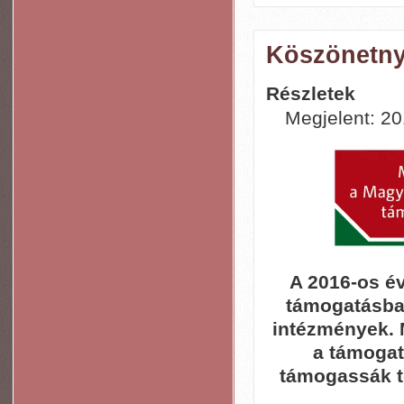
Köszönetny
Részletek
Megjelent: 201
A 2016-os é
támogatásban
intézmények. 
a támogat
támogassák t