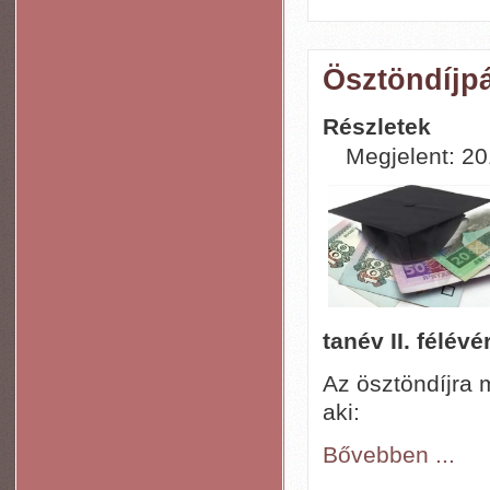
Ösztöndíjpá
Részletek
Megjelent: 201
tanév II. félévé
Az ösztöndíjra
aki:
Bővebben ...