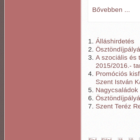
Bővebben ...
Álláshirdetés
Ösztöndíjpályá
A szociális és
2015/2016.- ta
Promóciós kisf
Szent István K
Nagycsaládok K
Ösztöndíjpályá
Szent Teréz Re