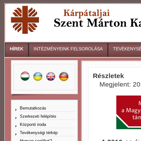
HÍREK
INTÉZMÉNYEINK FELSOROLÁSA
TEVÉKENYSÉ
Részletek
Megjelent: 201
Bemutatkozás
Szerkezeti felépítés
Központi iroda
Tevékenységi térkép
Hogyan segíthet?