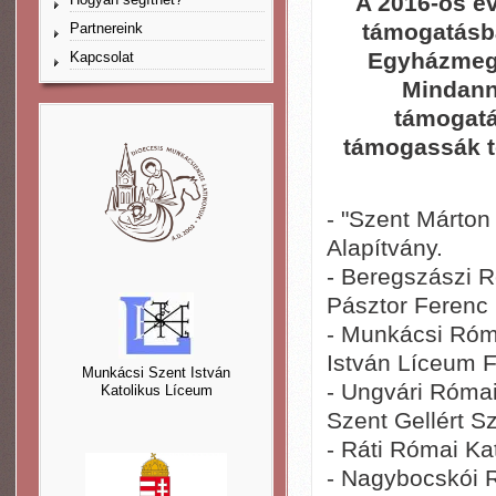
A 2016-os é
támogatásb
Partnereink
Egyházmegy
Kapcsolat
Mindann
támogatá
támogassák t
- "Szent Márton
Alapítvány.
- Beregszászi 
Pásztor Ferenc 
- Munkácsi Róm
István Líceum F
Munkácsi Szent István
- Ungvári Róma
Katolikus Líceum
Szent Gellért S
- Ráti Római Ka
- Nagybocskói 