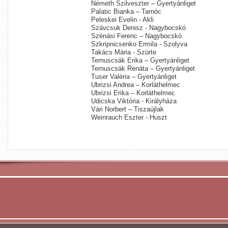
Németh Szilveszter – Gyertyánliget
Palatic Bianka – Tarnóc
Peleskei Evelin - Akli
Szávcsuk Denisz - Nagybocskó
Szénási Ferenc – Nagybocskó
Szkripnicsenko Ermila - Szolyva
Takács Mária - Szürte
Ternuscsák Erika – Gyertyánliget
Ternuscsák Renáta – Gyertyánliget
Tuser Valéria – Gyertyánliget
Ubrizsi Andrea – Korláthelmec
Ubrizsi Erika – Korláthelmec
Udicska Viktória - Királyháza
Vári Norbert – Tiszaújlak
Weinrauch Eszter - Huszt