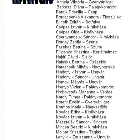
Anhela Viktória – Gyertyánliget
Barkaszi Diána – Palágykomoróc
Bercik Priscilla – Csap
Bordacsenkó Alexandra - Tiszaújlak
Bilcsik Zoltán – Botfalva
Csépes István – Királyháza
Csépes Olga – Királyháza
Csernyancsuk Sándor - Királyháza
Dorgay Zsófia – Szürte
Fazekas Bettina – Szürte
Filipenko Krisztina - Korláthelmec
Hajdú Dávid - Sislóc
Haluska Bettina – Császlóc
Harascsák Mihály - Nagybocskó
Hladonyik István – Ungvár
Hladonyik Sándor - Ungvár
Homoki Mátyás – Ungvár
Hrenyó Vivien – Palágykomoróc
Hrobovcsák Marianna – Veréce
Károly Tímea - Palágykomoróc
Korent Evelin – Gyertyánliget
Kormos Mária – Nagyszőlős
Kovács Erika – Királyháza
Kovács István – Királyháza
Masztelák Sándor - Kincses
Mincsa Beatrix – Királyháza
Molnár Krisztina - Téglás
Lenyik – Zsuzsanna – Ungvár