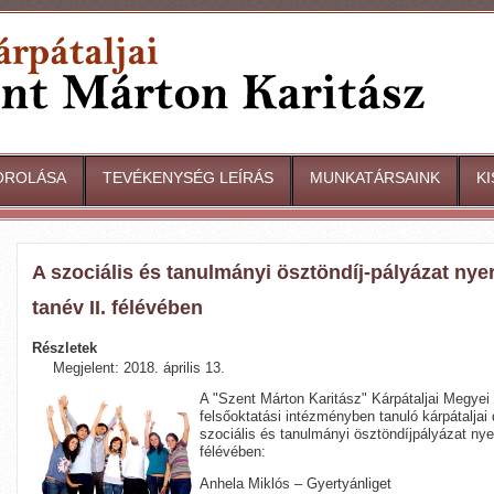
OROLÁSA
TEVÉKENYSÉG LEÍRÁS
MUNKATÁRSAINK
K
A szociális és tanulmányi ösztöndíj-pályázat nye
tanév II. félévében
Részletek
Megjelent: 2018. április 13.
A "Szent Márton Karitász" Kárpátaljai Megyei
felsőoktatási intézményben tanuló kárpátaljai
szociális és tanulmányi ösztöndíjpályázat nye
félévében:
Anhela Miklós – Gyertyánliget