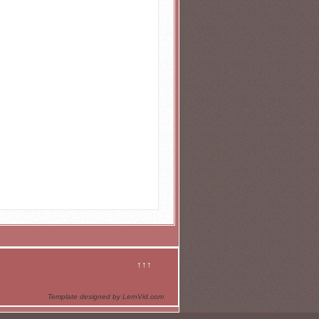
↑↑↑
Template designed by LernVid.com