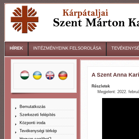
HÍREK
INTÉZMÉNYEINK FELSOROLÁSA
TEVÉKENYSÉ
A Szent Anna Kar
Részletek
Megjelent: 2022. februá
Bemutatkozás
Szerkezeti felépítés
Központi iroda
Tevékenységi térkép
Hogyan segíthet?