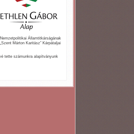
emzetpolitikai Államtitkárságának
„Szent Márton Karitász” Kárpátaljai
é tette számunkra alapítványunk