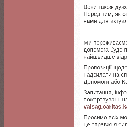
Вони також дуже 
Перед тим, як о
нами для актуалі
Ми переживаємо 
допомога буде п
найшвидше відр
Пропозиції щодо
надсилати на сп
Допомоги або К
Запитання, інфо
пожертвувань н
valsag.caritas
Просимо всіх мо
це справжня сил