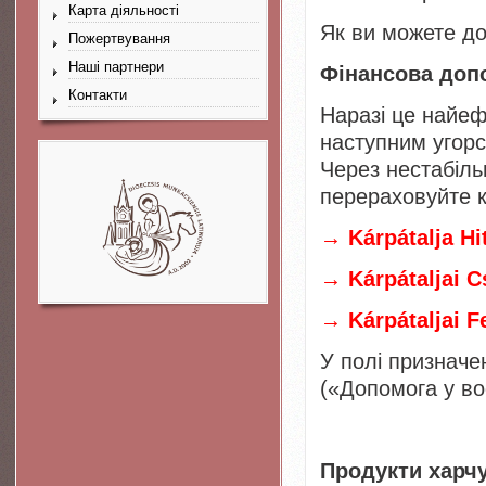
Карта діяльності
Як ви можете д
Пожертвування
Наші партнери
Фінансова доп
Контакти
Наразі це найеф
наступним угорс
Через нестабільн
перераховуйте к
→ Kárpátalja Hit
→ Kárpátaljai C
→ Kárpátaljai F
У полі призначе
(«Допомога у воє
Продукти харчу