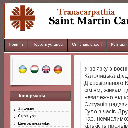
Новини
Перелік установ
Опис діяльності
Контакти
У зв’язку з воє
Католицька Дієц
Дієцезіального 
сім’ям, жінкам і
Інформація
незалежно від к
Ситуація надзви
Загальне
було з часів Дру
Структура
нас, немислимо
Центральний офіс
кількість прояві