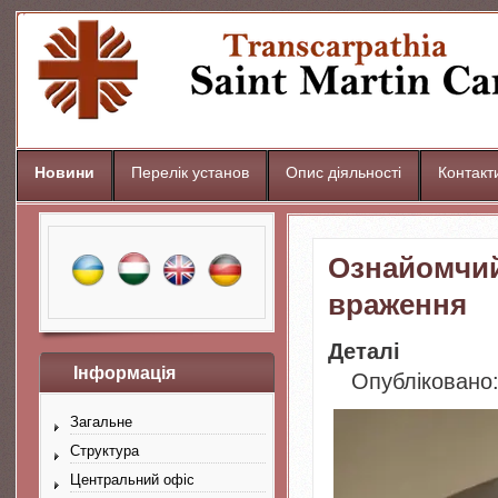
Новини
Перелік установ
Опис діяльності
Контакт
Ознайомчий 
враження
Деталі
Інформація
Опубліковано:
Загальне
Структура
Центральний офіс