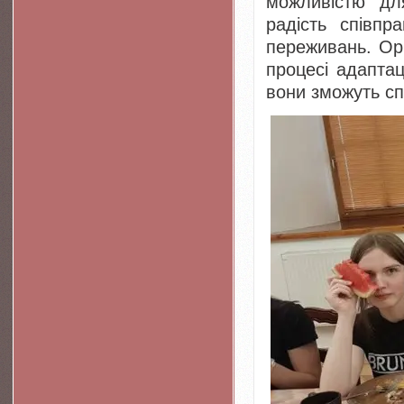
можливістю для
радість співпр
переживань. Ор
процесі адаптац
вони зможуть сп