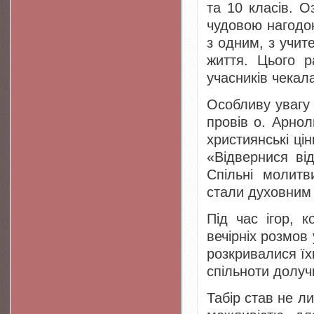
та 10 класів. О
чудовою нагодо
з одним, з учит
життя. Цього р
учасників чекал
Особливу увагу 
провів о. Арнол
християнські ці
«Відвернися ві
Спільні молитв
стали духовним 
Під час ігор, 
вечірніх розмов
розкривалися їхн
спільноти долуч
Табір став не л